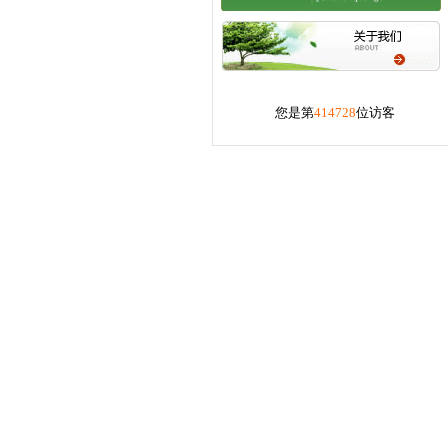
您是第
414728
位访客